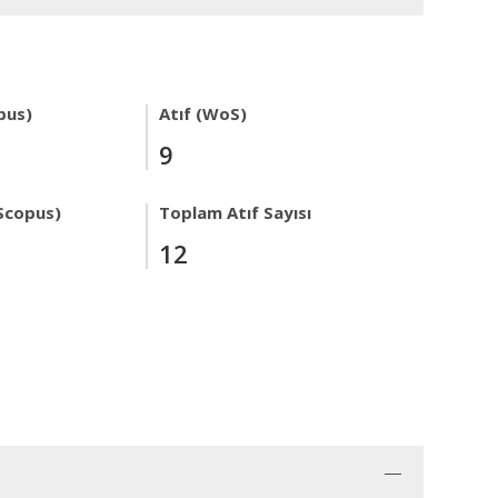
pus)
Atıf (WoS)
9
Scopus)
Toplam Atıf Sayısı
12