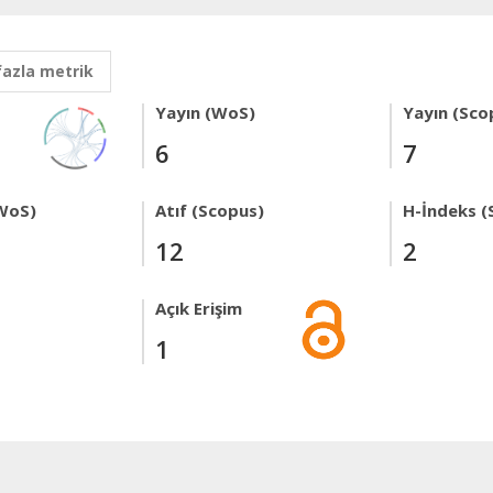
fazla metrik
Yayın (WoS)
Yayın (Sco
6
7
WoS)
Atıf (Scopus)
H-İndeks (
12
2
Açık Erişim
1