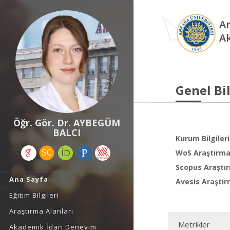
An
A
Genel Bil
Öğr. Gör. Dr. AYBEGÜM
BALCI
Kurum Bilgileri
WoS Araştırma 
Scopus Araştır
Ana Sayfa
Avesis Araştır
Eğitim Bilgileri
Araştırma Alanları
Metrikler
Akademik İdari Deneyim