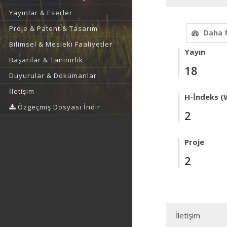
Yayınlar & Eserler
Proje & Patent & Tasarım
Daha 
Bilimsel & Mesleki Faaliyetler
Yayın
Başarılar & Tanınırlık
18
Duyurular & Dokümanlar
İletişim
H-İndeks (
Özgeçmiş Dosyası İndir
2
Proje
2
İletişim