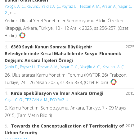
Yoloğlu A. C.
,
Kavuncu Yaldız A. Ç.
,
Poyraz U.
,
Tezcan A. M.
,
Arslan A.
,
Yaşar C.
G.
, et al.
Yedinci Ulusal Yerel Yönetimler Sempozyumu Bildiri Özetleri
Kitapçığı, Ankara, Türkiye, 10 - 12 Aralık 2025, ss.256-257, (Özet
Bildiri)
3.
6360 Sayılı Kanun Sonrası Büyükşehir
2025
Belediyelerinde Kırsal Mahallelerde Sosyo-Ekonomik
Değişim: Ankara İlçeleri Örneği
Şahin E.
,
Poyraz U.
,
Tezcan A. M.
,
Yaşar C. G.
,
Yoloğlu A. C.
,
Kavuncu A. Ç.
26. Uluslararası Kamu Yönetimi Forumu (KAYFOR 26), Trabzon,
Türkiye, 24 - 26 Nisan 2025, ss.336-338, (Özet Bildiri)
4.
Kırda Spekülasyon ve İmar Ankara Örneği
2015
Yaşar C. G.
,
TEZCAN A. M.
,
POYRAZ U.
9. Kamu Yönetimi Sempozyumu, Ankara, Türkiye, 7 - 09 Mayıs
2015, (Tam Metin Bildiri)
5.
Towards the Conceptualization of Territoriality of
2013
Urban Security