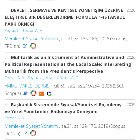
1.
DEVLET, SERMAYE VE KENTSEL YÖNETİŞİM ÜZERİNE
2026
ELEŞTİREL BİR DEĞERLENDİRME: FORMULA 1-İSTANBUL
PARK ÖRNEĞİ
Poyraz U.
,
Tezcan A. M.
Memleket Siyaset Yönetim
, cilt.21, ss.155-186, 2026 (Scopus,
TRDizin)
2.
Muhtarlık as an Instrument of Administrative and
2026
Political Representation at the Local Scale: Interpreting
Muhtarlık from the President's Perspective
Tezcan A. M.
,
Poyraz U.
,
Kavuncu Yaldiz A. Ç.
AMME IDARESI DERGISI
, cilt.59, sa.2, ss.219-254, 2026 (SSCI,
Scopus)
3.
Başkanlık Sisteminde Siyasal/Yönetsel Biçimleniş
2019
ve Yerel Yönetimler: Endonezya Deneyimi
Tezcan A. M.
Memleket Siyaset Yönetim
, sa.31, ss.129-170, 2019 (Scopus,
TRDizin)