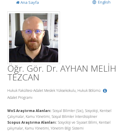
English
Ana Sayfa
Öğr. Gör. Dr. AYHAN MELİH
TEZCAN
Hukuk Fakültesi-Adalet Meslek Yüksekokulu, Hukuk Bölümü
Adalet Programı
WoS Araştırma Alanları:
Sosyal Bilimler (Soc), Sosyoloji, Kentsel
Çalışmalar, Kamu Yönetimi, Sosyal Bilimler İnterdisipliner
Scopus Araştırma Alanları:
Sosyoloji ve Siyaset Bilimi, Kentsel
çalışmalar, Kamu Yönetimi, Yönetim Bilgi Sistemi