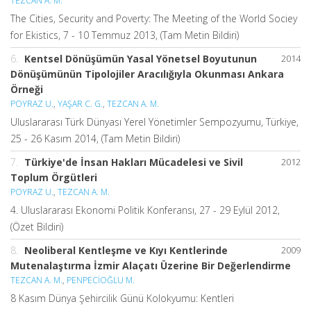
TEZCAN A. M.
The Cities, Security and Poverty: The Meeting of the World Sociey
for Ekistics, 7 - 10 Temmuz 2013, (Tam Metin Bildiri)
6.
Kentsel Dönüşümün Yasal Yönetsel Boyutunun
2014
Dönüşümünün Tipolojiler Aracılığıyla Okunması Ankara
Örneği
POYRAZ U.
,
YAŞAR C. G.
,
TEZCAN A. M.
Uluslararası Türk Dünyası Yerel Yönetimler Sempozyumu, Türkiye,
25 - 26 Kasım 2014, (Tam Metin Bildiri)
7.
Türkiye'de İnsan Hakları Mücadelesi ve Sivil
2012
Toplum Örgütleri
POYRAZ U.
,
TEZCAN A. M.
4. Uluslararası Ekonomi Politik Konferansı, 27 - 29 Eylül 2012,
(Özet Bildiri)
8.
Neoliberal Kentleşme ve Kıyı Kentlerinde
2009
Mutenalaştırma İzmir Alaçatı Üzerine Bir Değerlendirme
TEZCAN A. M.
,
PENPECİOĞLU M.
8 Kasım Dünya Şehircilik Günü Kolokyumu: Kentleri