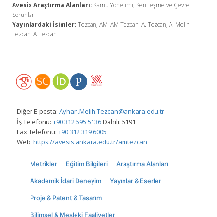
Avesis Araştırma Alanları:
Kamu Yönetimi, Kentleşme ve Çevre
Sorunları
Yayınlardaki İsimler:
Tezcan, AM, AM Tezcan, A. Tezcan, A. Melih
Tezcan, A Tezcan
Diğer E-posta:
Ayhan.Melih.Tezcan@ankara.edu.tr
İş Telefonu:
+90 312 595 5136
Dahili: 5191
Fax Telefonu:
+90 312 319 6005
Web:
https://avesis.ankara.edu.tr/amtezcan
Metrikler
Eğitim Bilgileri
Araştırma Alanları
Akademik İdari Deneyim
Yayınlar & Eserler
Proje & Patent & Tasarım
Bilimsel & Mesleki Faaliyetler