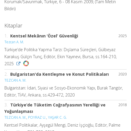
Korumak/Savunmak, Türkiye, 6 - 08 Kasım 2009, (Tam Metin
Bildiri)
Kitaplar
1.
Kentsel Mekânın ‘Özel’ Güvenliği
2025
Tezcan A. M.
Türkiye’de Politika Yapma Tarzı: Dışlama Süreçleri, Gülbeyaz
Karakuş Gülçin Tunç, Editör, Ekin Yayınevi, Bursa, ss.164-210,
2025
2.
Bulgaristan'da Kentleşme ve Konut Politikaları
2020
TEZCAN A. M.
Bulgaristan: İdari, Siyasi ve Sosyo-Ekonomik Yapı, Burak Tangör,
Editör, TİAV, Ankara, ss.429-472, 2020
3.
Türkiye’de Tüketim Coğrafyasının Yerelliği ve
2018
Yoğunlaşması
TEZCAN A. M.
,
POYRAZ U.
,
YAŞAR C. G.
Kentsel Politikalar, Ayşegül Mengi, Deniz İşçioğlu, Editör, Palme