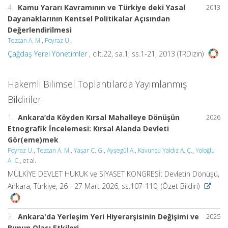
4.
Kamu Yararı Kavramının ve Türkiye deki Yasal
2013
Dayanaklarının Kentsel Politikalar Açısından
Değerlendirilmesi
Tezcan A. M.
,
Poyraz U.
Çağdaş Yerel Yönetimler
, cilt.22, sa.1, ss.1-21, 2013 (TRDizin)
Hakemli Bilimsel Toplantılarda Yayımlanmış
Bildiriler
1.
Ankara’da Köyden Kırsal Mahalleye Dönüşün
2026
Etnografik İncelemesi: Kırsal Alanda Devleti
Gör(eme)mek
Poyraz U.
,
Tezcan A. M.
,
Yaşar C. G.
,
Ayşegül A.
,
Kavuncu Yaldız A. Ç.
,
Yoloğlu
A. C.
, et al.
MÜLKİYE DEVLET HUKUK ve SİYASET KONGRESİ: Devletin Dönüşü,
Ankara, Türkiye, 26 - 27 Mart 2026, ss.107-110, (Özet Bildiri)
2.
Ankara'da Yerleşim Yeri Hiyerarşisinin Değişimi ve
2025
Bunun Olası Etkileri