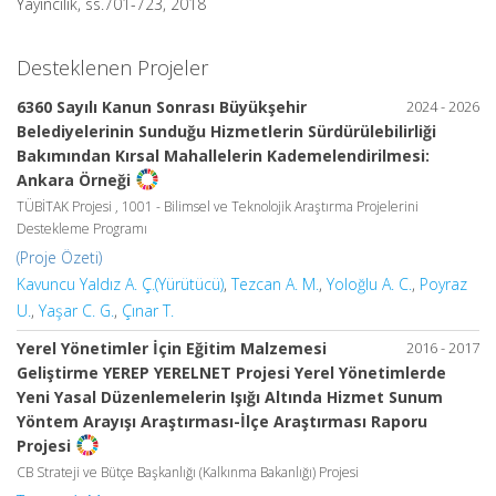
Yayıncılık, ss.701-723, 2018
Desteklenen Projeler
6360 Sayılı Kanun Sonrası Büyükşehir
2024 - 2026
Belediyelerinin Sunduğu Hizmetlerin Sürdürülebilirliği
Bakımından Kırsal Mahallelerin Kademelendirilmesi:
Ankara Örneği
TÜBİTAK Projesi , 1001 - Bilimsel ve Teknolojik Araştırma Projelerini
Destekleme Programı
(Proje Özeti)
Kavuncu Yaldız A. Ç.(Yürütücü)
,
Tezcan A. M.
,
Yoloğlu A. C.
,
Poyraz
U.
,
Yaşar C. G.
,
Çınar T.
Yerel Yönetimler İçin Eğitim Malzemesi
2016 - 2017
Geliştirme YEREP YERELNET Projesi Yerel Yönetimlerde
Yeni Yasal Düzenlemelerin Işığı Altında Hizmet Sunum
Yöntem Arayışı Araştırması-İlçe Araştırması Raporu
Projesi
CB Strateji ve Bütçe Başkanlığı (Kalkınma Bakanlığı) Projesi