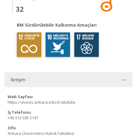
32
BM Sürdürülebilir Kalkınma Amaçları
İletişim
Web Sayfası
https://avesis.ankara.edu.tr/abdulla
İş Telefonu
+90 312 595 5147
Ofis
Ankara Üniversitesi Hukuk Fakültesi