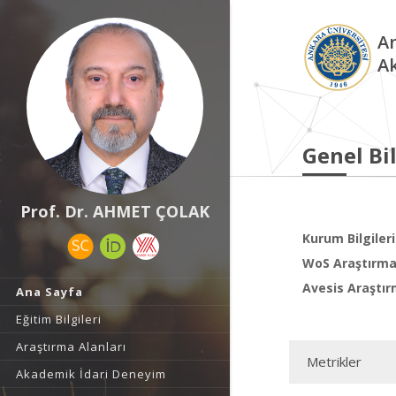
An
A
Genel Bil
Prof. Dr. AHMET ÇOLAK
Kurum Bilgileri
WoS Araştırma 
Avesis Araştır
Ana Sayfa
Eğitim Bilgileri
Araştırma Alanları
Metrikler
Akademik İdari Deneyim