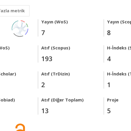
fazla metrik
Yayın (WoS)
Yayın (Sco
7
8
WoS)
Atıf (Scopus)
H-İndeks (
193
4
Scholar)
Atıf (TrDizin)
H-İndeks (
2
1
Sobiad)
Atıf (Diğer Toplam)
Proje
13
5