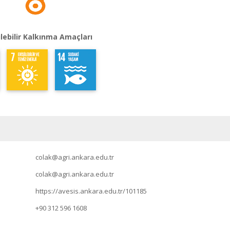
lebilir Kalkınma Amaçları
colak@agri.ankara.edu.tr
colak@agri.ankara.edu.tr
https://avesis.ankara.edu.tr/101185
+90 312 596 1608