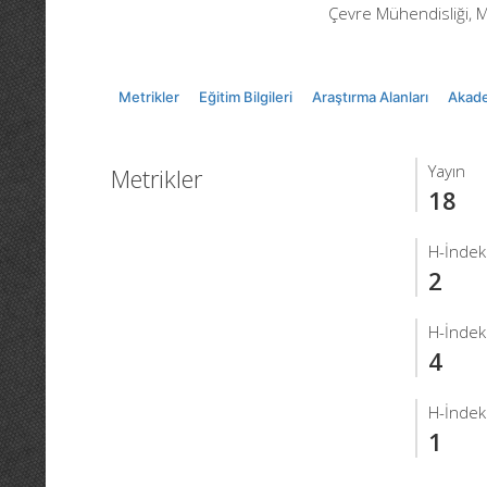
Çevre Mühendisliği, M
Metrikler
Eğitim Bilgileri
Araştırma Alanları
Akade
Yayın
Metrikler
18
H-İndek
2
H-İndek
4
H-İndek
1