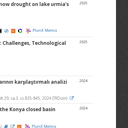
2025
snow drought on lake urmia’s
.
PlumX Metrics
2025
 Challenges, Technological
2024
rının karşılaştırmalı analizi
ilt.29, sa.3, ss.835-845, 2024 (TRDizin)
2024
f the Konya closed basin
PlumX Metrics
s)