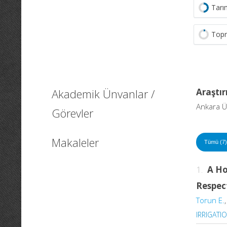
Tarı
Topr
Akademik Ünvanlar /
Araştır
Ankara Ün
Görevler
Makaleler
Tümü (7)
1.
A Ho
Respect
Torun E.
IRRIGATI