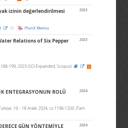
2023
ak izinin değerlendirilmesi
PlumX Metrics
2023
ater Relations of Six Pepper
 ss.188-199, 2023 (SCI-Expanded, Scopus)
2024
JİK ENTEGRASYONUN ROLÜ
iye, 16 - 18 Aralık 2024, ss.1196-1203, (Tam
2024
 DERECE GÜN YÖNTEMİYLE