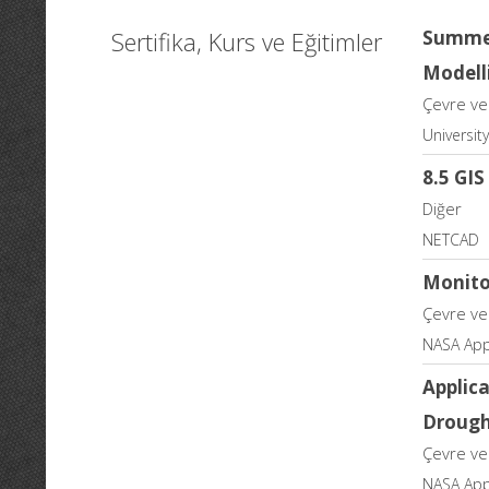
Sertifika, Kurs ve Eğitimler
Summer
Modell
Çevre ve 
University
8.5 GI
Diğer
NETCAD
Monito
Çevre ve 
NASA App
Applic
Droug
Çevre ve 
NASA App