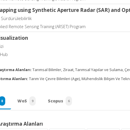
apping using Synthetic Aperture Radar (SAR) and Op
Sürdürülebilirlik
lied Remote Sensing Training (ARSET) Program
isualization
zi
 Hub
aştırma Alanları:
Tarımsal Bilimler, Ziraat, Tarımsal Yapılar ve Sulama, Ç
tırma Alanları:
Tarım Ve Çevre Bilimleri (Age), Mühendislik Bilişim Ve Teknol
WoS
Scopus
8
9
6
Araştırma Alanları