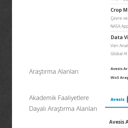
Crop M
Çevre ve 
NASA App
Data V
Veri Anali
Global AI
Avesis Ar
Araştırma Alanları
WoS Araş
Akademik Faaliyetlere
Avesis
Dayalı Araştırma Alanları
Avesis 