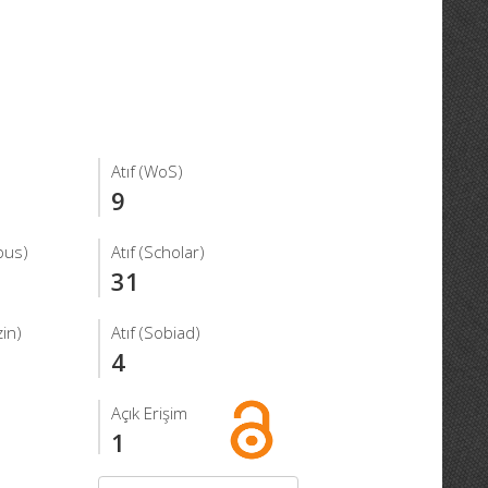
Atıf (WoS)
9
pus)
Atıf (Scholar)
31
in)
Atıf (Sobiad)
4
Açık Erişim
1