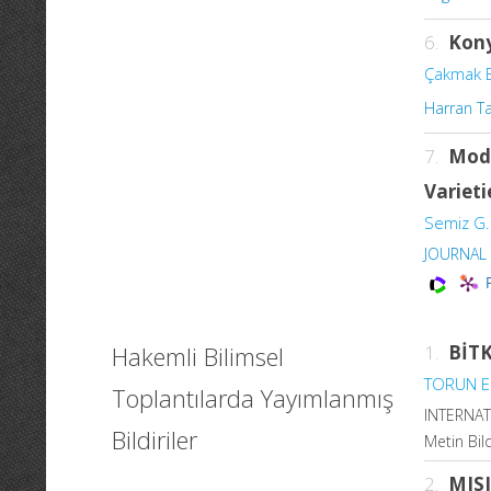
6.
Kony
Çakmak 
Harran Ta
7.
Mode
Varieti
Semiz G.
JOURNAL 
Hakemli Bilimsel
1.
BİT
TORUN E
Toplantılarda Yayımlanmış
INTERNAT
Bildiriler
Metin Bild
2.
MIS