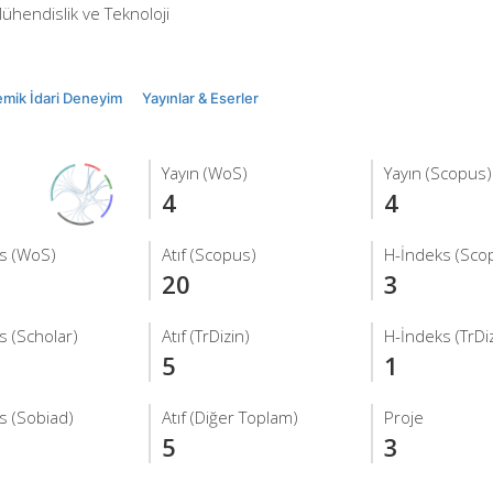
ühendislik ve Teknoloji
mik İdari Deneyim
Yayınlar & Eserler
Yayın (WoS)
Yayın (Scopus)
4
4
s (WoS)
Atıf (Scopus)
H-İndeks (Sco
20
3
s (Scholar)
Atıf (TrDizin)
H-İndeks (TrDiz
5
1
s (Sobiad)
Atıf (Diğer Toplam)
Proje
5
3