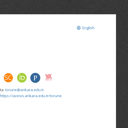
English
ta:
torune@ankara.edu.tr
https://avesis.ankara.edu.tr/torune