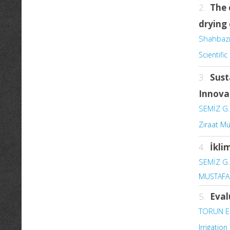
2.
The 
drying 
Shahbazi
Scientifi
3.
Sust
Innova
SEMİZ G.
Ziraat Mü
4.
İkli
SEMİZ G.
MUSTAFA 
5.
Eval
TORUN E
Irrigatio