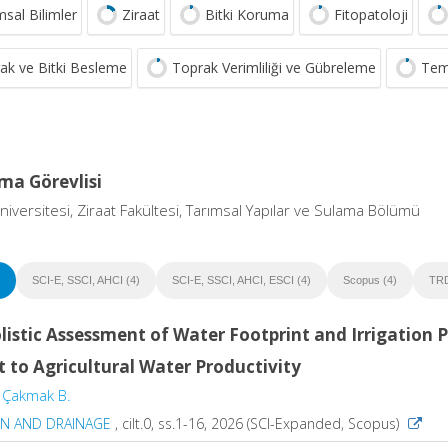
msal Bilimler
Ziraat
Bitki Koruma
Fitopatoloji
ak ve Bitki Besleme
Toprak Verimliliği ve Gübreleme
Teme
ma Görevlisi
iversitesi, Ziraat Fakültesi, Tarımsal Yapılar ve Sulama Bölümü
SCI-E, SSCI, AHCI (4)
SCI-E, SSCI, AHCI, ESCI (4)
Scopus (4)
TRD
listic Assessment of Water Footprint and Irrigation
 to Agricultural Water Productivity
,
Çakmak B.
ON AND DRAINAGE
, cilt.0, ss.1-16, 2026 (SCI-Expanded, Scopus)