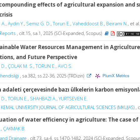
compounding effects of agricultural expansion and 
crisis
 A.
,
Aydin Y.
,
Semiz G. D.
,
Torun E.
,
Vaheddoost B.
,
Beirami N.
, et al
c Reports
, cilt.15, sa.1, 2025 (SCI-Expanded, Scopus)
ainable Water Resources Management in Agriculture:
tions, and Future Perspective
 D.
,
ÇOLAK M. S.
,
TORUN E.
,
AVCI S.
PlumX Metrics
hendisliği
, sa.382, ss.22-36, 2025 (TRDizin)
m adaleti çerçevesinde bazı ülkelerin karbon emisyonla
 D.
,
TORUN E.
,
SHAHBAZI A.
,
YURTSEVEN E.
KEMAL UNIVERSITY JOURNAL OF AGRICULTURAL SCIENCES (MKUJAS)
, c
uation of water efficiency in agriculture: The case o
.
,
ÇAKMAK B.
n and Drainage
, cilt.73, sa.4, ss.1470-1482, 2024 (SCI-Expanded, Scopu