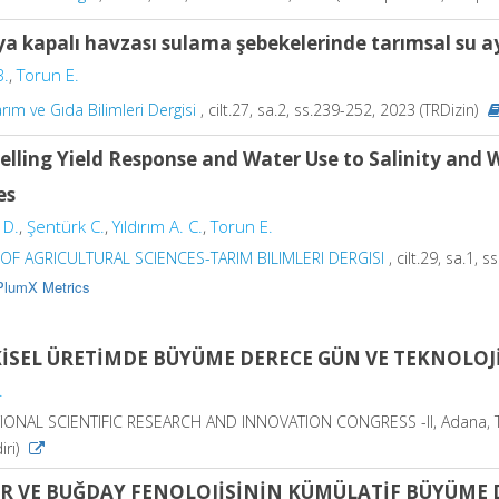
a kapalı havzası sulama şebekelerinde tarımsal su ay
B.
,
Torun E.
rım ve Gıda Bilimleri Dergisi
, cilt.27, sa.2, ss.239-252, 2023 (TRDizin)
lling Yield Response and Water Use to Salinity and W
es
 D.
,
Şentürk C.
,
Yıldırım A. C.
,
Torun E.
OF AGRICULTURAL SCIENCES-TARIM BILIMLERI DERGISI
, cilt.29, sa.1,
PlumX Metrics
KİSEL ÜRETİMDE BÜYÜME DERECE GÜN VE TEKNOLO
.
IONAL SCIENTIFIC RESEARCH AND INNOVATION CONGRESS -II, Adana, Türk
iri)
IR VE BUĞDAY FENOLOJİSİNİN KÜMÜLATİF BÜYÜME