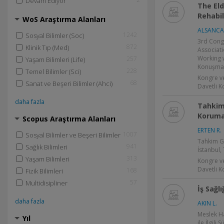
Devam Ediyor
The El
Rehabil
WoS Araştırma Alanları
ALSANCAK
1242
Sosyal Bilimler (Soc)
3rd Congr
872
Klinik Tıp (Med)
Associati
Working w
257
Yaşam Bilimleri (Life)
Konuşmacı
228
Temel Bilimler (Sci)
Kongre v
68
Sanat ve Beşeri Bilimler (Ahci)
Davetli 
daha fazla
Tahkim
Koruma 
Scopus Araştırma Alanları
ERTEN R.
1007
Sosyal Bilimler ve Beşeri Bilimler
Tahkim Gü
941
Sağlık Bilimleri
İstanbul,
313
Yaşam Bilimleri
Kongre v
Davetli 
168
Fizik Bilimleri
57
Multidisipliner
İş Sağlı
daha fazla
AKIN L.
Meslek Ha
Yıl
ile İlgili 