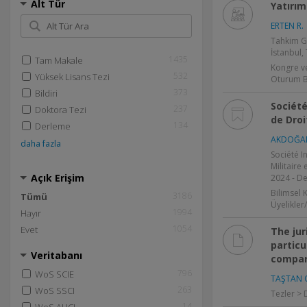
Alt Tür
Yatırı
ERTEN R.
Tahkim G
İstanbul,
1435
Tam Makale
Kongre v
532
Yüksek Lisans Tezi
Oturum B
373
Bildiri
Société
237
Doktora Tezi
de Droi
134
Derleme
AKDOĞAN
daha fazla
Société I
Militaire
Açık Erişim
2024 - De
Bilimsel 
3186
Tümü
Üyelikler
1994
Hayır
1054
Evet
The jur
particu
Veritabanı
compara
796
WoS SCIE
TAŞTAN 
263
WoS SSCI
Tezler > 
14