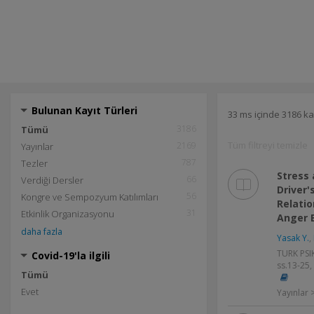
Bulunan Kayıt Türleri
33 ms içinde 3186 ka
3186
Tümü
Tüm filtreyi temizle
2169
Yayınlar
787
Tezler
Stress 
66
Verdiği Dersler
Driver
56
Kongre ve Sempozyum Katılımları
Relatio
31
Etkinlik Organizasyonu
Anger E
daha fazla
Yasak Y.
,
TURK PSIK
Covid-19'la ilgili
ss.13-25,
Tümü
Evet
Yayınlar