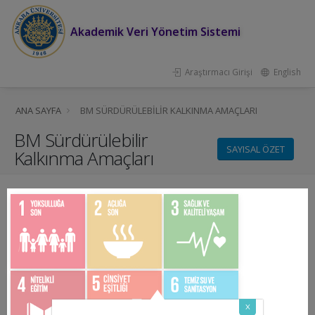
Akademik Veri Yönetim Sistemi
Araştırmacı Girişi
English
ANA SAYFA
BM SÜRDÜRÜLEBILIR KALKINMA AMAÇLARI
BM Sürdürülebilir
SAYISAL ÖZET
Kalkınma Amaçları
x