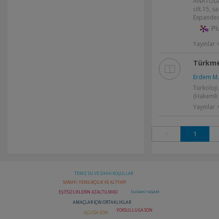
ANATOLI
cilt.15, s
Expanded
Pl
Yayınlar
Türkme
Erdem M.
Türkoloji,
(Hakemli 
Yayınlar
<
1