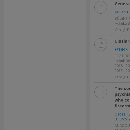
Genera
ALGAN B
BÜLENT A
Hukuku B
Verdiği D
Ulusla
ERTEN R.
RİFAT ERT
Hukuk Böl
2018 - 20
2015 - 20
Verdiği D
The so
psychia
who co
firear
Ozdes T.
B.
,
Erkol 
ANADOLU 