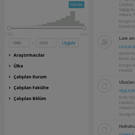
Filtrele
Çalıştayı,
Sağlığı K
Ankara, T
Kongre v
Davetli 
1980
2026
Law an
-
Uygula
UYGUR G
World Phi
Araştırmacılar
Rome, İta
Kongre v
Ülke
Panelist
Çalışılan Kurum
Uluslar
Çalışılan Fakülte
YEŞİLYUR
NURİ YEŞİ
Çalışılan Bölüm
Fakültesi,
Yüksek Li
Verdiği D
Hukuku
GÜNEY S.