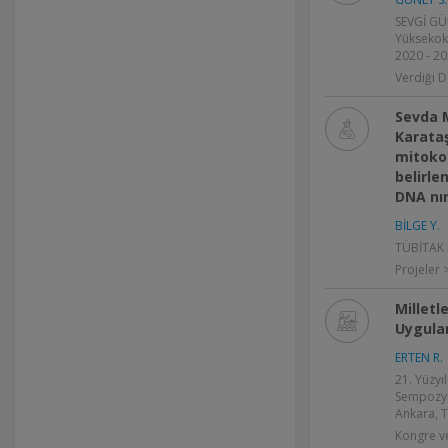
SEVGİ GÜ
Yüksekoku
2020 - 20
Verdiği D
Sevda 
Karata
mitoko
belirle
DNA nın
BİLGE Y.
TÜBİTAK P
Projeler 
Milletl
Uygulam
ERTEN R.
21. Yüzy
Sempozyu
Ankara, T
Kongre v