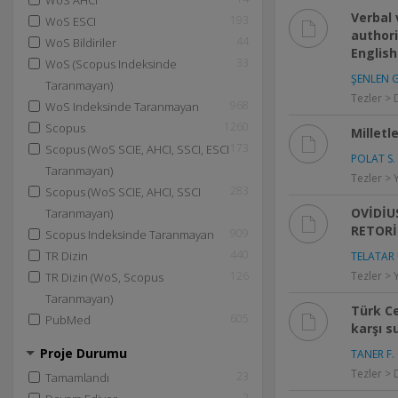
WoS AHCI
Verbal 
193
WoS ESCI
author
44
WoS Bildiriler
Englis
33
WoS (Scopus Indeksinde
ŞENLEN G
Taranmayan)
Tezler > 
968
WoS Indeksinde Taranmayan
1260
Scopus
Milletl
173
Scopus (WoS SCIE, AHCI, SSCI, ESCI
POLAT S. 
Taranmayan)
Tezler > 
283
Scopus (WoS SCIE, AHCI, SSCI
OVİDİU
Taranmayan)
RETORİ
909
Scopus Indeksinde Taranmayan
440
TR Dizin
TELATAR Ü
126
Tezler > 
TR Dizin (WoS, Scopus
Taranmayan)
Türk C
605
PubMed
karşı s
Proje Durumu
TANER F. 
Tezler > 
23
Tamamlandı
2