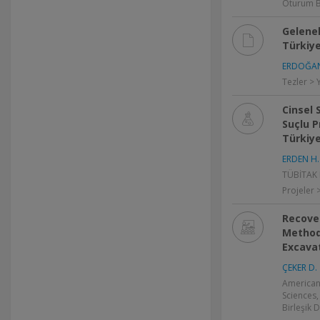
Oturum B
Gelene
Türkiy
ERDOĞAN
Tezler > 
Cinsel 
Suçlu P
Türkiye
ERDEN H.
TÜBİTAK P
Projeler 
Recover
Method
Excava
ÇEKER D.
American
Sciences,
Birleşik D