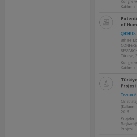
Kongre v
Katılımcı
Potenti
of Hum
ÇEKER D.
8th INT
CONFEREN
RESEARCH,
Türkiye, 
Kongre v
Katılımcı
Türkiy
Projesi
Tezcan A.
CB Strate
(Kalkınma
2015
Projeler 
Başkanlığ
Projesi