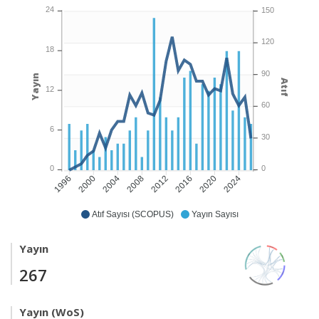
24
150
120
18
90
Yayın
Atıf
12
60
6
30
0
0
2000
2004
2008
2012
2016
2020
2024
1996
Atıf Sayısı (SCOPUS)
Yayın Sayısı
Yayın
267
Yayın (WoS)