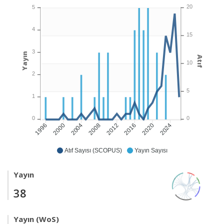
20
5
4
15
3
Yayın
Atıf
10
2
5
1
0
0
2000
2004
2008
2012
2016
2020
2024
1996
Atıf Sayısı (SCOPUS)
Yayın Sayısı
Yayın
38
Yayın (WoS)