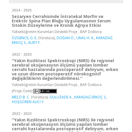
2024 - 2025
Sezaryen Cerrahisinde İntratekal Morfin ve
Erektör Spina Plan Bloğu Uygulamasının Serum
Sitokin Düzeylerine ve Kronik Ağrıya Etkisi
Yükseköğretim Kurumları Destekli Proje , BAP Doktora
ÖZGENCİL G. E.
(Yürütücü),
DOĞAN Ö.
,
ÜNAL H. A.
,
KARADAĞ
ERKOÇ S.
,
KURT F.
2022 - 2023
''Yakın Kızılötesi Spektroskopi (NIRS) ile rejyonel
serebral oksijenasyon ölçümü yapılan lomber
cerrahi hastalarında postoperatif deliryum, erken
ve uzun dönem postoperatif nörokognitif
değişikliklerin değerlendirilmesi.''
Yükseköğretim Kurumları Destekli Proje , BAP Doktora
(Proje Özeti)
MEÇO B. C.
(Yürütücü),
GULUZADE A.
,
KARADAĞ ERKOÇ S.
,
HOŞGÖREN ALICI Y.
2022 - 2023
''Yakın Kızılötesi Spektroskopi (NIRS) ile rejyonel
serebral oksijenasyon ölçümü yapılan lomber
cerrahi hastalarında postoperatif deliryum, erken