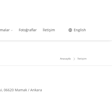
şmalar
Fotoğraflar
İletişim
English
Anasayfa
İletişim
si, 06620 Mamak / Ankara