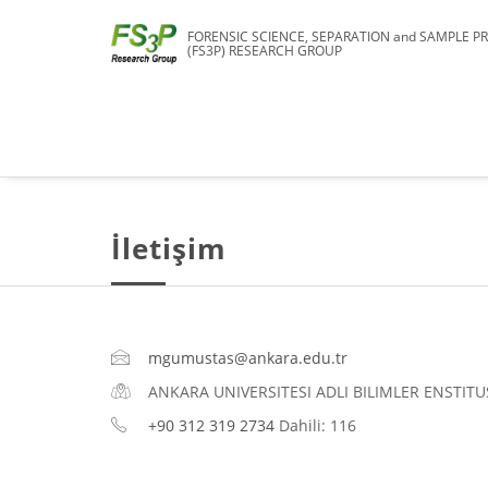
FORENSIC SCIENCE, SEPARATION and SAMPLE P
(FS3P) RESEARCH GROUP
İletişim
mgumustas@ankara.edu.tr
ANKARA UNIVERSITESI ADLI BILIMLER ENSTITUSU 
+90 312 319 2734
Dahili: 116