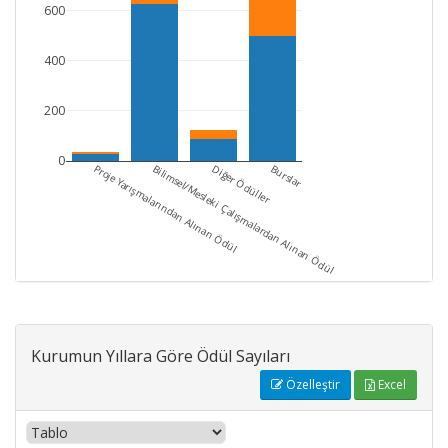
600
400
200
0
Proje Yarışmalarından Alınan Ödül
Bilimsel/Mesleki Çalışmalardan Alınan Ödül
Diğer Ödüller
Burslar
Kurumun Yıllara Göre Ödül Sayıları
Özelleştir
Excel