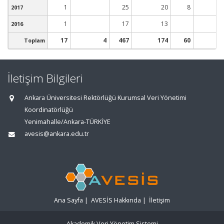
1
25
20
8
2017
1
17
13
2016
17
4
467
174
60
Toplam
İletişim Bilgileri
Ankara Üniversitesi Rektörlüğü Kurumsal Veri Yönetimi
Koordinatörlüğü
Yenimahalle/Ankara-TÜRKİYE
avesis@ankara.edu.tr
Ana Sayfa
|
AVESİS Hakkında
|
İletişim
Akademik Veri Yönetim Sistemi