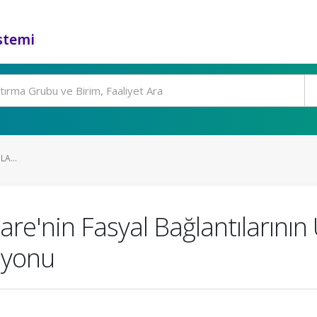
stemi
A...
re'nin Fasyal Bağlantılarını
iyonu