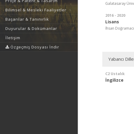
Proje & Patent & Tasarım
Galatasaray Ünive
Bilimsel & Mesleki Faaliyetler
2016 - 2020
Başarılar & Tanınırlık
Lisans
İhsan Doğramacı B
Duyurular & Dokümanlar
İletişim
Özgeçmiş Dosyası İndir
Yabancı Dille
C2 Ustalık
İngilizce