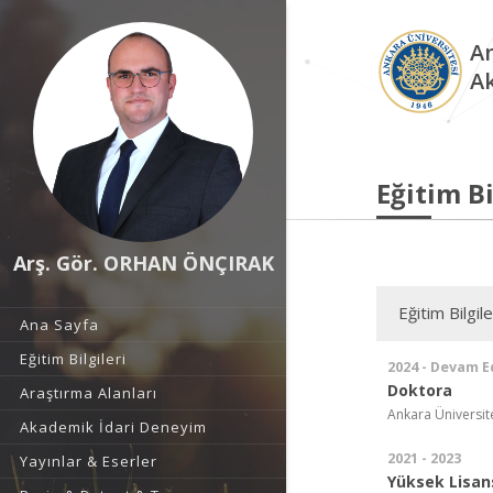
An
A
Eğitim Bi
Arş. Gör. ORHAN ÖNÇIRAK
Eğitim Bilgile
Ana Sayfa
Eğitim Bilgileri
2024 - Devam E
Doktora
Araştırma Alanları
Ankara Üniversit
Akademik İdari Deneyim
2021 - 2023
Yayınlar & Eserler
Yüksek Lisan