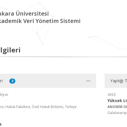
kara Üniversitesi
kademik Veri Yönetim Sistemi
lgileri
ri
Yaptığı 
3
diyor
2023
Yüksek L
esi, Hukuk Fakültesi, Özel Hukuk Bölümü, Türkiye
ANONİM OR
Galatasaray 
s