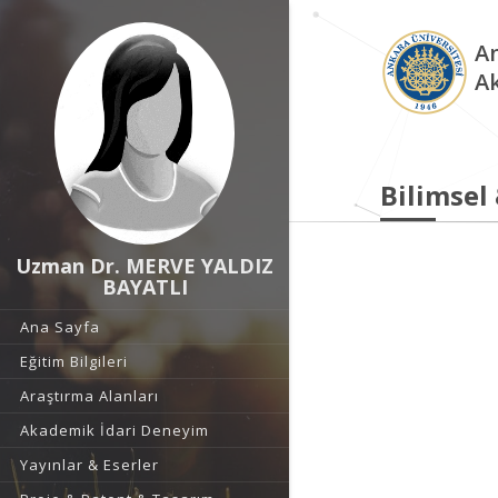
An
A
Bilimsel
Uzman Dr. MERVE YALDIZ
BAYATLI
Ana Sayfa
Eğitim Bilgileri
Araştırma Alanları
Akademik İdari Deneyim
Yayınlar & Eserler