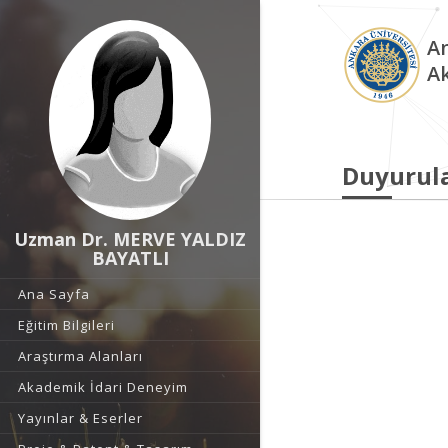
An
A
Duyurul
Uzman Dr. MERVE YALDIZ
BAYATLI
Ana Sayfa
Eğitim Bilgileri
Araştırma Alanları
Akademik İdari Deneyim
Yayınlar & Eserler