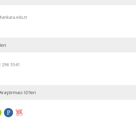
ankara.edu.tr
leri
2 296 5541
Araştırmacı ID'leri