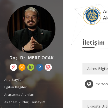
An
A
İletişim
Doç. Dr. MERT OCAK
Adres Bilgile
Ana Sayfa
mertoc
Eğitim Bilgileri
Araştırma Alanları
Akademik İdari Deneyim
E-posta Bilgi