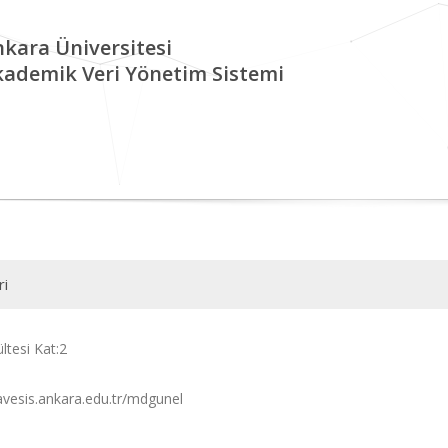
kara Üniversitesi
kademik Veri Yönetim Sistemi
ri
ltesi Kat:2
/avesis.ankara.edu.tr/mdgunel