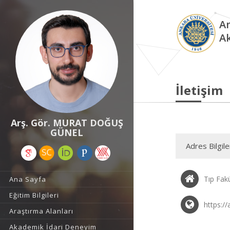
An
A
İletişim
Arş. Gör. MURAT DOĞUŞ
GÜNEL
Adres Bilgile
Tıp Fakü
Ana Sayfa
Eğitim Bilgileri
https:/
Araştırma Alanları
Akademik İdari Deneyim