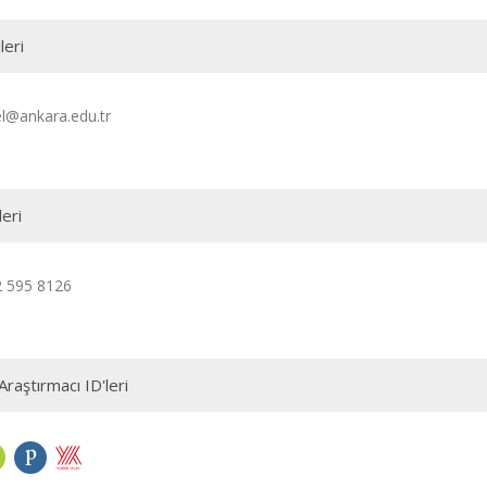
leri
@ankara.edu.tr
leri
2 595 8126
Araştırmacı ID'leri