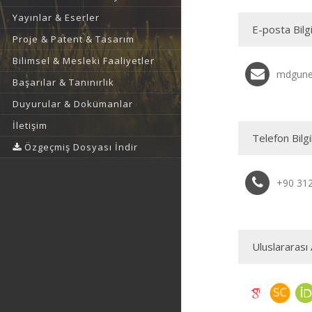
Yayınlar & Eserler
E-posta Bilgi
Proje & Patent & Tasarım
Bilimsel & Mesleki Faaliyetler
mdgunel
Başarılar & Tanınırlık
Duyurular & Dokümanlar
İletişim
Telefon Bilgi
Özgeçmiş Dosyası İndir
+90 31
Uluslararası 