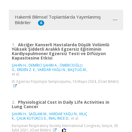
Hakemli Bilimsel Toplantılarda Yayımlanmış
Bildiriler
6
1.
Akciğer Kanserli Hastalarda Düşük Volümlü
Yüksek Şiddetli Aralıklı Egzersiz Eğitiminin
Kardiyopulmoner Egzersiz Testi ve Difüzyon
Kapasitesine Etkisi
ŞAHİN H.
,
DEMİRCİ ŞAHİN A.
,
ÖMERCİOĞLU
G.
,
ERDEN Z. E.
,
VARDAR YAĞLI N.
,
BAŞTUĞ M.
,
et al.
IX. Egzersiz Fizyolojisi Sempozyumu, 16 Mayıs 2024, (Özet Bildiri)
2.
Physiological Cost in Daily Life Activities in
Lung Cancer
ŞAHİN H.
,
SAĞLAM M.
,
VARDAR YAĞLI N.
,
KILIÇ
K.
,
ÇALIK KÜTÜKCÜ E.
,
İNAL İNCE D.
, et al.
European Respiratory Society International Congress, İsviçre, 05
Eylül 2021, (Özet Bildiri)