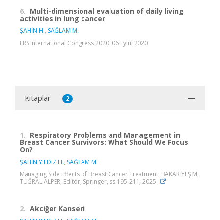
6.
Multi-dimensional evaluation of daily living
activities in lung cancer
ŞAHİN H.
,
SAĞLAM M.
ERS International Congress 2020, 06 Eylül 2020
Kitaplar
2
1.
Respiratory Problems and Management in
Breast Cancer Survivors: What Should We Focus
On?
ŞAHİN YILDIZ H.
,
SAĞLAM M.
Managing Side Effects of Breast Cancer Treatment, BAKAR YEŞİM,
TUĞRAL ALPER, Editör, Springer, ss.195-211, 2025
2.
Akciğer Kanseri