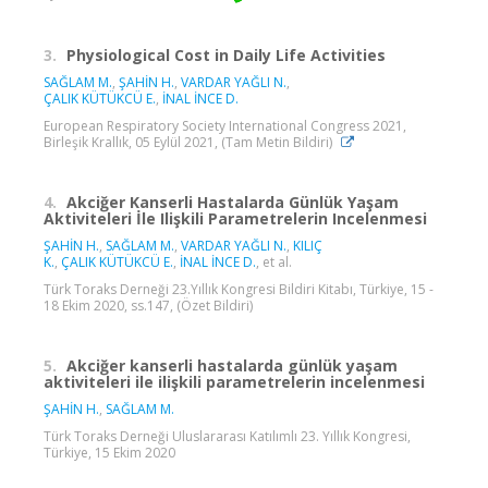
3.
Physiological Cost in Daily Life Activities
SAĞLAM M.
,
ŞAHİN H.
,
VARDAR YAĞLI N.
,
ÇALIK KÜTÜKCÜ E.
,
İNAL İNCE D.
European Respiratory Society International Congress 2021,
Birleşik Krallık, 05 Eylül 2021, (Tam Metin Bildiri)
4.
Akciğer Kanserli Hastalarda Günlük Yaşam
Aktiviteleri İle Ilişkili Parametrelerin Incelenmesi
ŞAHİN H.
,
SAĞLAM M.
,
VARDAR YAĞLI N.
,
KILIÇ
K.
,
ÇALIK KÜTÜKCÜ E.
,
İNAL İNCE D.
, et al.
Türk Toraks Derneği 23.Yıllık Kongresi Bildiri Kitabı, Türkiye, 15 -
18 Ekim 2020, ss.147, (Özet Bildiri)
5.
Akciğer kanserli hastalarda günlük yaşam
aktiviteleri ile ilişkili parametrelerin incelenmesi
ŞAHİN H.
,
SAĞLAM M.
Türk Toraks Derneği Uluslararası Katılımlı 23. Yıllık Kongresi,
Türkiye, 15 Ekim 2020