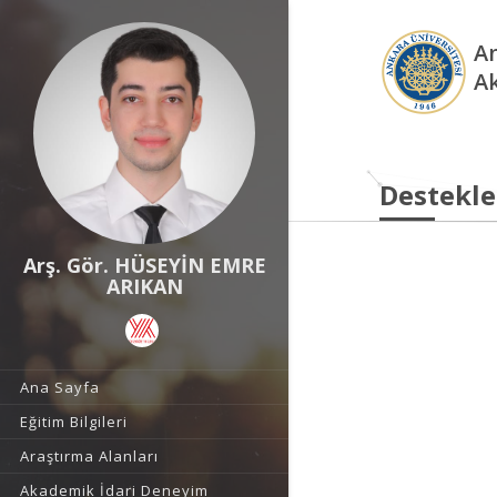
An
A
Destekle
Arş. Gör. HÜSEYİN EMRE
ARIKAN
Ana Sayfa
Eğitim Bilgileri
Araştırma Alanları
Akademik İdari Deneyim