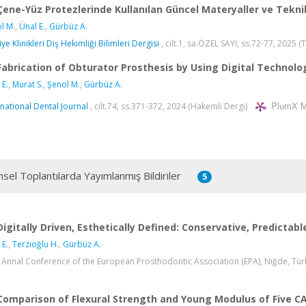
Çene-Yüz Protezlerinde Kullanılan Güncel Materyaller ve Tekni
l M.
,
Ünal E.
,
Gürbüz A.
ye Klinikleri Diş Hekimliği Bilimleri Dergisi
, cilt.1, sa.ÖZEL SAYI, ss.72-77, 2025 (
Fabrication of Obturator Prosthesis by Using Digital Technolo
 E.
,
Murat S.
,
Şenol M.
,
Gürbüz A.
PlumX M
rnational Dental Journal
, cilt.74, ss.371-372, 2024 (Hakemli Dergi)
msel Toplantılarda Yayımlanmış Bildiriler
5
Digitally Driven, Esthetically Defined: Conservative, Predictab
 E.
,
Terzioğlu H.
,
Gürbüz A.
 Annal Conference of the European Prosthodontic Association (EPA), Niğde, Türkiy
Comparison of Flexural Strength and Young Modulus of Five 