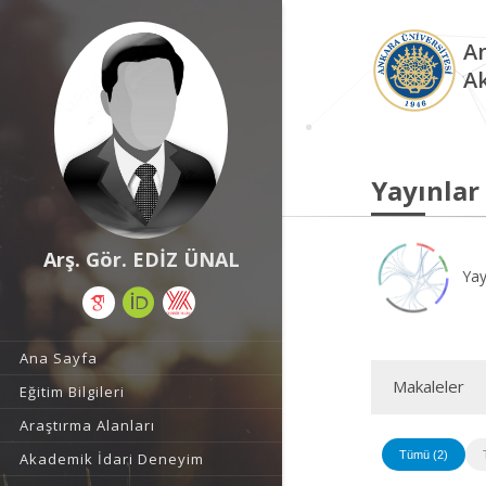
An
A
Yayınlar
Arş. Gör. EDİZ ÜNAL
Yay
Ana Sayfa
Makaleler
Eğitim Bilgileri
Araştırma Alanları
Tümü (2)
Akademik İdari Deneyim