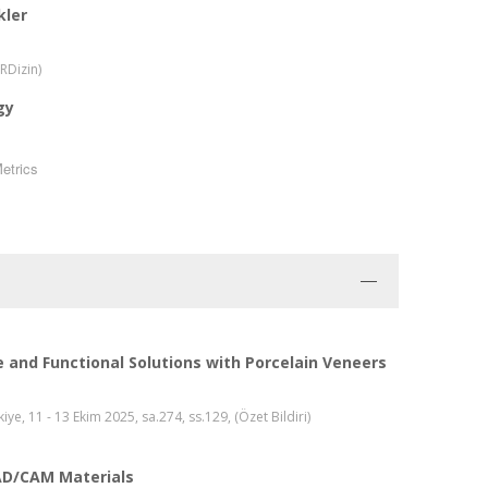
kler
TRDizin)
gy
etrics
le and Functional Solutions with Porcelain Veneers
e, 11 - 13 Ekim 2025, sa.274, ss.129, (Özet Bildiri)
CAD/CAM Materials