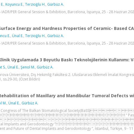
 E.
,
Koyuncu E.
,
Terzioğlu H.
,
Gürbüz A.
 IADR/PER General Session & Exhibition, Barcelona, İspanya, 25 - 28 Haziran 2025,
Surface Energy and Hardness Properties of Ceramic- Based C
ncu E.
,
Ünal E.
,
Terzioğlu H.
,
Gürbüz A.
 IADR/PER General Session & Exhibition, Barcelona, İspanya, 25 - 28 Haziran 2025,
Klinik Uygulamada 3 Boyutlu Baskı Teknolojilerinin Kullanımı: V
t S.
,
Ünal E.
,
Şenol M.
,
Gürbüz A.
rova Üniversitesi, Diş Hekimliğ Fakültesi 2. Uluslararası Eklemeli İmalat Kongre
, ss.29-30, (Özet Bildiri)
Rehabilitation of Maxillary and Mandibular Tumoral Defects w
l M.
,
Ünal E.
,
Gürbüz A.
h Congress of The Balkan Stomatological Society(BaSS) 
 “ Past, Present and F
  
ntal Implants and Gerodontology ” 
ent and Future of Dental Implants and Gerodontology ”, İstanbul, Türkiye, 9 - 11 K