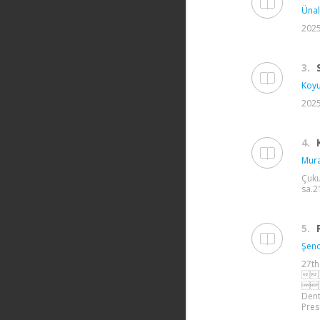
Ünal
2025
3.
Koyu
2025
4.
Mura
Çuku
sa.21
5.
Şeno
27t


De
Pres