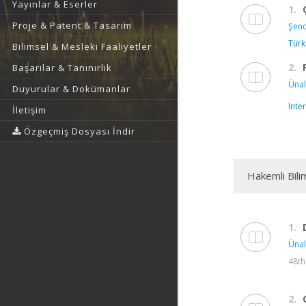
Yayınlar & Eserler
1.
Proje & Patent & Tasarım
Şeno
Türki
Bilimsel & Mesleki Faaliyetler
2.
Başarılar & Tanınırlık
Ünal
Duyurular & Dokümanlar
Inte
İletişim
Özgeçmiş Dosyası İndir
Hakemli Bili
1.
Ünal
48th
2.