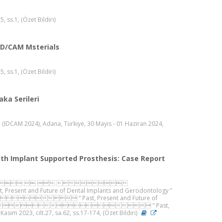
 ss.1, (Özet Bildiri)
AD/CAM Msterials
 ss.1, (Özet Bildiri)
aka Serileri
si (IDCAM 2024), Adana, Türkiye, 30 Mayıs - 01 Haziran 2024,
ith Implant Supported Prosthesis: Case Report
      
uture of Dental Implants and Gerodontology ”
 “ Past, Present and Future of
 “ Past,
asım 2023, cilt.27, sa.62, ss.17-174, (Özet Bildiri)