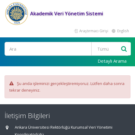
Akademik Veri Yönetim Sistemi
Araştırmacı Girişi
English
Ara
Detaylı Arama
Şu anda işleminizi gerçekleştiremiyoruz. Lütfen daha sonra
tekrar deneyiniz.
İletişim Bilgileri
Ankara Üniversitesi Rektörlüğü Kurumsal Veri Yönetimi
Koordinatörlüğü