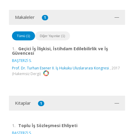
Makaleler
1
Tümü (1)
Diğer Yayınlar (1)
1.
Geçici İş İlişkisi, İstihdam Edilebilirlik ve İş
Güvencesi
BAŞTERZİ S.
Prof. Dr. Turhan Esener II. İş Hukuku Uluslararası Kongresi
, 2017
(Hakemsiz Dergi)
Kitaplar
1
1.
Toplu İş Sözleşmesi Ehliyeti
BAŞTERZİ S.