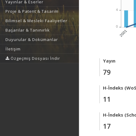
Yayınlar & Eserler
4
Proje & Patent & Tasarım
Bilimsel & Mesleki Faaliyetler
0
Başarılar & Tanınırlık
2001
Duyurular & Dokümanlar
İletişim
Özgeçmiş Dosyası İndir
Yayın
79
H-İndeks (WoS
11
H-İndeks (Scho
17