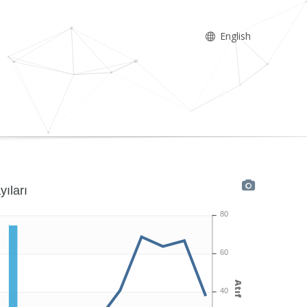
English
yıları
80
60
Atıf
40