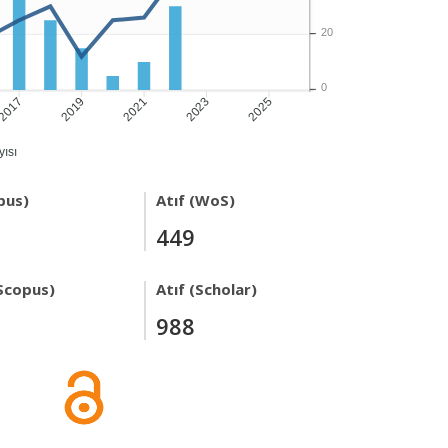
20
0
2017
2019
2021
2023
2025
ısı
pus)
Atıf (WoS)
449
Scopus)
Atıf (Scholar)
988