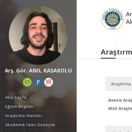
An
A
Araştırm
Arş. Gör. ANIL KASAKOLU
Araştırma 
Ana Sayfa
Avesis Araş
Eğitim Bilgileri
WoS Araştı
Araştırma Alanları
Akademik İdari Deneyim