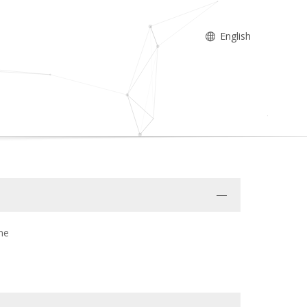
English
me