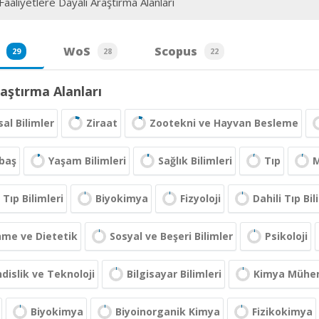
aaliyetlere Dayalı Araştırma Alanları
WoS
Scopus
29
28
22
aştırma Alanları
al Bilimler
Ziraat
Zootekni ve Hayvan Besleme
baş
Yaşam Bilimleri
Sağlık Bilimleri
Tıp
M
Tıp Bilimleri
Biyokimya
Fizyoloji
Dahili Tıp Bil
nme ve Dietetik
Sosyal ve Beşeri Bilimler
Psikoloji
islik ve Teknoloji
Bilgisayar Bilimleri
Kimya Mühend
Biyokimya
Biyoinorganik Kimya
Fizikokimya