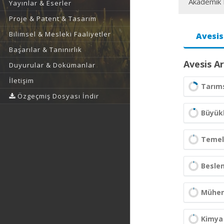
Akademik F
Yayınlar & Eserler
Proje & Patent & Tasarım
Bilimsel & Mesleki Faaliyetler
Avesis
Başarılar & Tanınırlık
Avesis Ar
Duyurular & Dokümanlar
İletişim
Tarıms
Özgeçmiş Dosyası İndir
Büyük
Temel 
Besle
Mühend
Kimya