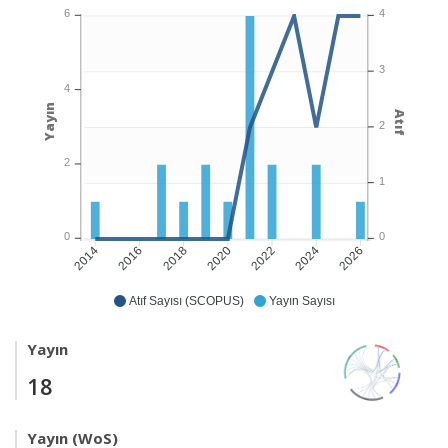
6
4
3
4
Yayın
Atıf
2
2
1
0
0
2016
2018
2020
2022
2026
2014
2024
Atıf Sayısı (SCOPUS)
Yayın Sayısı
Yayın
18
Yayın (WoS)