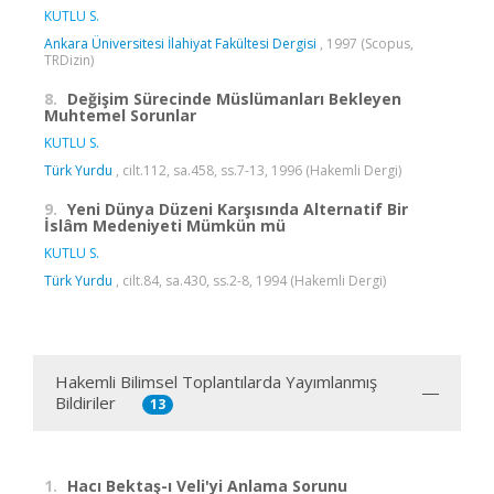
KUTLU S.
Ankara Üniversitesi İlahiyat Fakültesi Dergisi
, 1997 (Scopus,
TRDizin)
8.
Değişim Sürecinde Müslümanları Bekleyen
Muhtemel Sorunlar
KUTLU S.
Türk Yurdu
, cilt.112, sa.458, ss.7-13, 1996 (Hakemli Dergi)
9.
Yeni Dünya Düzeni Karşısında Alternatif Bir
İslâm Medeniyeti Mümkün mü
KUTLU S.
Türk Yurdu
, cilt.84, sa.430, ss.2-8, 1994 (Hakemli Dergi)
Hakemli Bilimsel Toplantılarda Yayımlanmış
Bildiriler
13
1.
Hacı Bektaş-ı Veli'yi Anlama Sorunu