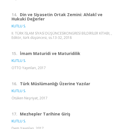
14.
Din ve Siyasetin Ortak Zemini: Ahlakî ve
Hukuki Değerler
KUTLU S.
II. TÜRK İSLAM SİYASİ DÜŞÜNCESİKONGRESİ BİLDİRİLER KİTABI, ,
Editör, türk düşüncesi, ss.13-32, 2018
15.
İmam Maturidi ve Maturidilik
KUTLU S.
OTTO Yayınları, 2017
16.
Türk Müslümanlığı Üzerine Yazılar
KUTLU S.
Ötüken Neşriyat, 2017
17.
Mezhepler Tarihine Giriş
KUTLU S.
Dem Yayınları, 2017