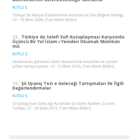
KUTLU S.
Türkiye'de İlahiyat Fakültelerinin Konumu ve Dini Bilginin Niteliği,
16 - 18 Ekim 2009, (Tam Metin Bildiri)
12.
Türkiye de Selefi Sufi Kutuplaşması Karşısında
Üçüncü Bir Yol İslam ı Yeniden Okumak Mümkün
mü
KUTLU S.
uluslararası günümüz islam dünyasında meseleler ve çözüm
yolları sempozyumu, 10 - 12 Ekim 2016, (Tam Metin Bildiri)
13.
Şii Uyanış Tezi e Geleceği Tartışmaları ile İlgili
Değerlendirmeler
KUTLU S.
Ortadoğu’nun Geleceği Açısından Şii-Sünni İlişkileri, Çorum,
Türkiye, 27 - 29 Eylül 2013, (Tam Metin Bildiri)