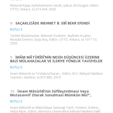
Maturidi Kayıp Aydınlanmanın İzinde, Şaban Ali Düzgün, Editör,
OTTO, Ankara, ss.274-304, 2020
8.
SAÇAKLIZÂDE MEHMET B. EBÎ BEKR EFENDİ
KUTLU S.
Tarihte Müslümanlar, Mehmet Özdemir, Seyfettin Erşahin,
Mustafa Demirci, Eyüp Baş, Editör, OTTO, Ankara, ss.107-110,
2020
9.
İMÂM MÂTÜRÎDÎ’NİN NESİH DÜŞÜNCESİ ÜZERİNE
BAZI MÜLAHAZALAR VE İLERİYE YÖNELİK TAVSİYELER
KUTLU S.
İmam Maturidi ve Te’vilatu’ul Kuran, , Editör, M.Ü. İlahiyat Fakültesi
Yayınları, İstanbul, ss.875-885, 2019
10.
İmam Mâtürîdî’nin Sûfîleştirilmesi Veya
Mutasavvif Olarak Sunulmasi Mümkün Mü?”,
KUTLU S.
İmam Mâtürîdî ve Mâtürîdiyye Geleneği Tarih, Yöntem, Doktrin,,
Hülya Alper, Editör, Marmara Üniversitesi İlahiyat Fakültesi Vakfı