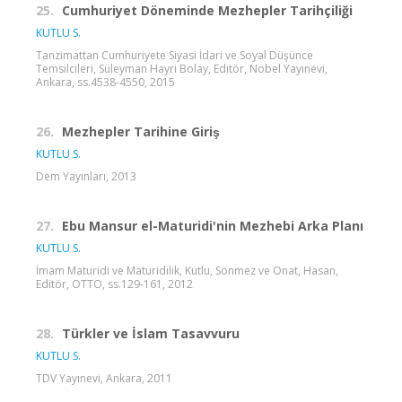
25.
Cumhuriyet Döneminde Mezhepler Tarihçiliği
KUTLU S.
Tanzimattan Cumhuriyete Siyasi İdari ve Soyal Düşünce
Temsilcileri, Süleyman Hayri Bolay, Editör, Nobel Yayınevi,
Ankara, ss.4538-4550, 2015
26.
Mezhepler Tarihine Giriş
KUTLU S.
Dem Yayınları, 2013
27.
Ebu Mansur el-Maturidi'nin Mezhebi Arka Planı
KUTLU S.
İmam Maturidi ve Maturidilik, Kutlu, Sönmez ve Onat, Hasan,
Editör, OTTO, ss.129-161, 2012
28.
Türkler ve İslam Tasavvuru
KUTLU S.
TDV Yayınevi, Ankara, 2011