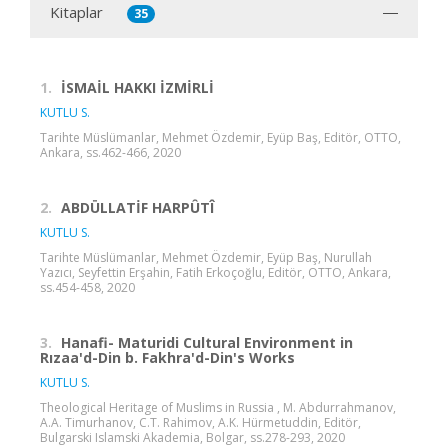
Kitaplar
35
1.
İSMAİL HAKKI İZMİRLİ
KUTLU S.
Tarihte Müslümanlar, Mehmet Özdemir, Eyüp Baş, Editör, OTTO,
Ankara, ss.462-466, 2020
2.
ABDÜLLATİF HARPÛTÎ
KUTLU S.
Tarihte Müslümanlar, Mehmet Özdemir, Eyüp Baş, Nurullah
Yazıcı, Seyfettin Erşahin, Fatih Erkoçoğlu, Editör, OTTO, Ankara,
ss.454-458, 2020
3.
Hanafi- Maturidi Cultural Environment in
Rızaa'd-Din b. Fakhra'd-Din's Works
KUTLU S.
Theological Heritage of Muslims in Russia , M. Abdurrahmanov,
A.A. Timurhanov, C.T. Rahimov, A.K. Hürmetuddin, Editör,
Bulgarski Islamski Akademia, Bolgar, ss.278-293, 2020