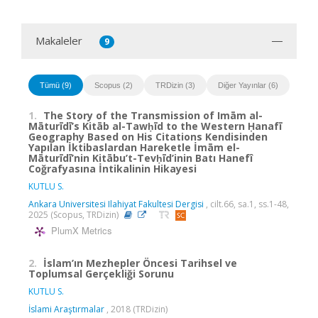
Makaleler
9
Tümü (9)
Scopus (2)
TRDizin (3)
Diğer Yayınlar (6)
1.
The Story of the Transmission of Imām al-
Māturīdī’s Kitāb al-Tawḥīd to the Western Ḥanafī
Geography Based on His Citations Kendisinden
Yapılan İktibaslardan Hareketle İmām el-
Māturīdī’nin Kitābu’t-Tevḥīd’inin Batı Hanefî
Coğrafyasına İntikalinin Hikayesi
KUTLU S.
Ankara Universitesi Ilahiyat Fakultesi Dergisi
, cilt.66, sa.1, ss.1-48,
2025 (Scopus, TRDizin)
PlumX Metrics
2.
İslam’ın Mezhepler Öncesi Tarihsel ve
Toplumsal Gerçekliği Sorunu
KUTLU S.
İslami Araştırmalar
, 2018 (TRDizin)