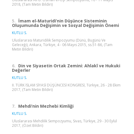
2018, (Tam Metin Bildiri)
5.
İmam el-Maturidi’nin Düşünce Sisteminin
Oluşumunda Değişimin ve Sosyal Değişimin Önemi
KUTLU S.
Uluslararası Maturidilik Sempozyumu (Dünü, Bugünü Ve
Geleceği), Ankara, Türkiye, 4 - 06 Mayıs 2015, ss.51-86, (Tam
Metin Bildiri)
6.
Din ve Siyasetin Ortak Zemini: Ahlakî ve Hukuki
Değerler
KUTLU S.
II. TÜRK İSLAM SİYASİ DÜŞÜNCESİ KONGRESİ, Türkiye, 26 - 28 Ekim
2017, (Tam Metin Bildiri)
7.
Mehdi’nin Mezhebi Kimliği
KUTLU S.
Uluslararası Mehdilik Sempozyumu, Sivas, Türkiye, 29 - 30 Eylül
2017, (Özet Bildiri)