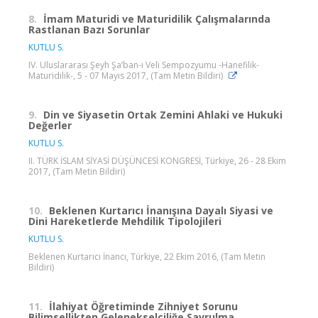
8.
İmam Maturidi ve Maturidilik Çalışmalarında
Rastlanan Bazı Sorunlar
KUTLU S.
IV. Uluslararası Şeyh Şa’ban-ı Veli Sempozyumu -Hanefilik-
Maturidilik-, 5 - 07 Mayıs 2017, (Tam Metin Bildiri)
9.
Din ve Siyasetin Ortak Zemini Ahlaki ve Hukuki
Değerler
KUTLU S.
II. TÜRK İSLAM SİYASİ DÜŞÜNCESİ KONGRESİ, Türkiye, 26 - 28 Ekim
2017, (Tam Metin Bildiri)
10.
Beklenen Kurtarıcı İnanışına Dayalı Siyasi ve
Dini Hareketlerde Mehdilik Tipolojileri
KUTLU S.
Beklenen Kurtarıcı İnancı, Türkiye, 22 Ekim 2016, (Tam Metin
Bildiri)
11.
İlahiyat Öğretiminde Zihniyet Sorunu
Bilimsellikten Gelenekselciliğe Savrulma