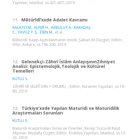
Yayınları, İstanbul, ss.421-437, 2019
11.
Mâtürîdî’xxde Adalet Kavramı
KALAYCI M.
,
ALPER H.
,
AKBULUT A.
,
KARADAŞ
C.
,
YAVUZ Y. Ş.
,
ESEN M.
, et al.
Mâtüridî: Kayıp Aydınlanmanın İzinde, Şaban Ali Düzgün, Editör,
Otto, Ankara, ss.196-200, 2019
12.
Gelenekçi-Zâhirî İslâm AnlayışınınZihniyet
Analizi: Epistemolojik,Teolojik ve Kültürel
Temelleri
KUTLU S.
ZÂHİRÎ VE SELEFÎ DİN Y ORUMU, , Editör, Kuramer Yayınları, ss.19-
80, 2019
13.
Türkiye’xxde Yapılan Maturidi ve Maturidilik
Araştırmaları Sorunları
KUTLU S.
Maturidi Araştırmaları Sorun ve Öneriler, Recep Tuzcu-M Raşit
Akpınar- Mustafa Özgen, Editör, Endülüs Yayınları, İstanbul, ss.12-
26, 2018