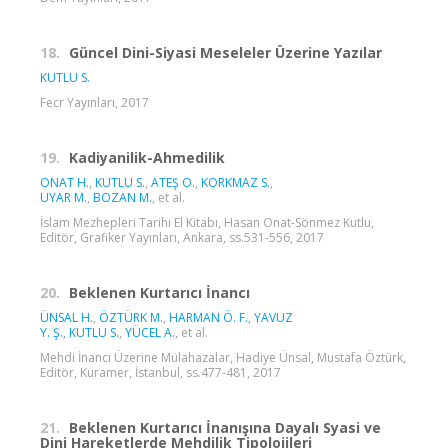
18.
Güncel Dini-Siyasi Meseleler Üzerine Yazılar
KUTLU S.
Fecr Yayınları, 2017
19.
Kadiyanilik-Ahmedilik
ONAT H.
,
KUTLU S.
,
ATEŞ O.
,
KORKMAZ S.
,
UYAR M.
,
BOZAN M.
, et al.
İslam Mezhepleri Tarihi El Kitabı, Hasan Onat-Sönmez Kutlu,
Editör, Grafiker Yayınları, Ankara, ss.531-556, 2017
20.
Beklenen Kurtarıcı İnancı
ÜNSAL H.
,
ÖZTÜRK M.
,
HARMAN Ö. F.
,
YAVUZ
Y. Ş.
,
KUTLU S.
,
YÜCEL A.
, et al.
Mehdi İnancı Üzerine Mülahazalar, Hadiye Ünsal, Mustafa Öztürk,
Editör, Kuramer, İstanbul, ss.477-481, 2017
21.
Beklenen Kurtarıcı İnanışına Dayalı Syasi ve
Dini Hareketlerde Mehdilik Tipolojileri