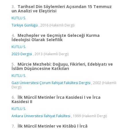
3.
Tarihsel Din Söylemleri Açısından 15 Temmuz
un Analizi ve Eleştirisi
KUTLU S.
Türkiye Günlüğü
, 2016 (Hakemli Dergi)
4.
Mezhepler ve Geçmişte Geleceği Kurma
İdeolojisi Olarak Selefilik
KUTLU S.
2023 Dergisi
, 2013 (Hakemli Dergi)
5.
Mürcie Mezhebi: Doğuşu, Fikirleri, Edebiyatı ve
İslâm Düşüncesine Katkıları
KUTLU S.
Gazi Üniversitesi Çorum İlahiyat Fakültesi Dergisi
, 2002 (Hakemli
Dergi)
6.
İlk Mürciî Metinler İrca Kasidesi I ve İrca
Kasidesi II
KUTLU S.
Ankara Üniversitesi İlahiyat Fakültesi
, 1999 (Hakemli Dergi)
7.
İlk Mürciî Metinler ve Kitâbü l İrcâ