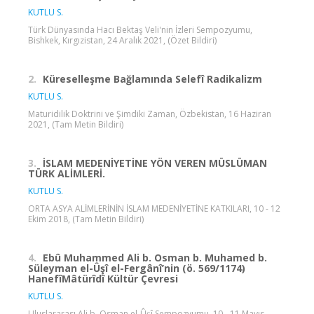
KUTLU S.
Türk Dünyasında Hacı Bektaş Veli'nin İzleri Sempozyumu,
Bishkek, Kırgızistan, 24 Aralık 2021, (Özet Bildiri)
2.
Küreselleşme Bağlamında Selefî Radikalizm
KUTLU S.
Maturidilik Doktrini ve Şimdiki Zaman, Özbekistan, 16 Haziran
2021, (Tam Metin Bildiri)
3.
İSLAM MEDENİYETİNE YÖN VEREN MÜSLÜMAN
TÜRK ALİMLERİ.
KUTLU S.
ORTA ASYA ALİMLERİNİN İSLAM MEDENİYETİNE KATKILARI, 10 - 12
Ekim 2018, (Tam Metin Bildiri)
4.
Ebû Muhammed Ali b. Osman b. Muhamed b.
Süleyman el-Ûşî el-Fergânî’nin (ö. 569/1174)
HanefîMâtürîdî Kültür Çevresi
KUTLU S.
Uluslararası Ali b. Osman el-Ûşî Sempozyumu, 10 - 11 Mayıs