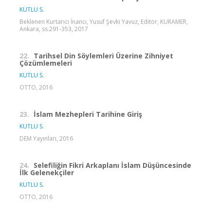
KUTLU S.
Beklenen Kurtarıcı İnancı, Yusuf Şevki Yavuz, Editör, KURAMER,
Ankara, ss.291-353, 2017
22.
Tarihsel Din Söylemleri Üzerine Zihniyet
Çözümlemeleri
KUTLU S.
OTTO, 2016
23.
İslam Mezhepleri Tarihine Giriş
KUTLU S.
DEM Yayınları, 2016
24.
Selefiliğin Fikri Arkaplanı İslam Düşüncesinde
İlk Gelenekçiler
KUTLU S.
OTTO, 2016