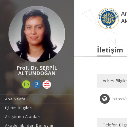
An
A
İletişim
Prof. Dr. SERPİL
ALTUNDOĞAN
Adres Bilgile
https:/
Ana Sayfa
Eğitim Bilgileri
Araştırma Alanları
Telefon Bilgi
Akademik İdari Deneyim