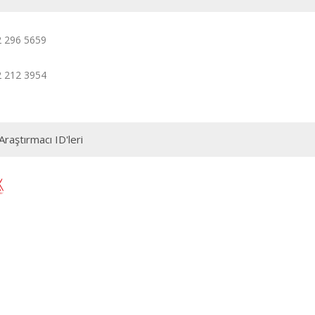
2 296 5659
2 212 3954
Araştırmacı ID'leri