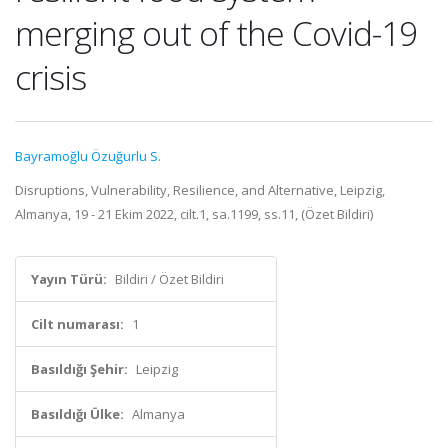
merging out of the Covid-19
crisis
Bayramoğlu Özuğurlu S.
Disruptions, Vulnerability, Resilience, and Alternative, Leipzig,
Almanya, 19 - 21 Ekim 2022, cilt.1, sa.1199, ss.11, (Özet Bildiri)
Yayın Türü:
Bildiri / Özet Bildiri
Cilt numarası:
1
Basıldığı Şehir:
Leipzig
Basıldığı Ülke:
Almanya