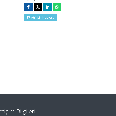
Atıf İçin Kopyala
letişim Bilgileri