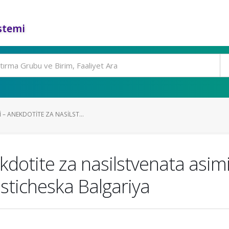
stemi
 – ANEKDOTITE ZA NASILST...
kdotite za nasilstvenata asimi
sticheska Balgariya