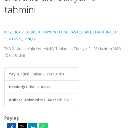
tahmini
KOZLUCA V.
,
AKBULUT KOYUNCU İ. M.
,
BASKOVSKI E.
,
TAN KÜRKLÜ T.
S.
,
ATAN Ş.
,
DİNÇER İ.
TKD 2. Ulusal Kalp Yetersizliği Toplantısı, Türkiye, 2 - 03 Haziran 2023,
(Özet Bildiri)
Yayın Türü:
Bildiri / Özet Bildiri
Basıldığı Ülke:
Türkiye
Ankara Üniversitesi Adresli:
Evet
Paylaş